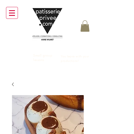
Small group
Workshops
10
You leave with your
lessons
productions!
0%
participatory
PARIS