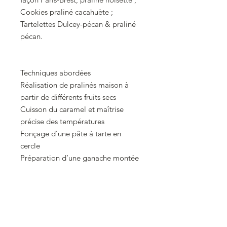
Cookies praliné cacahuète ;
Tartelettes Dulcey-pécan & praliné
pécan.
Techniques abordées
Réalisation de pralinés maison à
partir de différents fruits secs
Cuisson du caramel et maîtrise
précise des températures
Fonçage d’une pâte à tarte en
cercle
Préparation d’une ganache montée
et techniques de pochage
Fabrication et garnissage de la pâte
à choux
Réalisation d’une crème diplomate
praliné